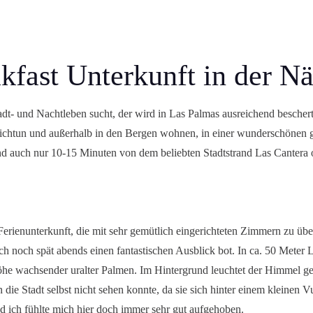
kfast Unterkunft in der N
t- und Nachtleben sucht, der wird in Las Palmas ausreichend beschert.
leichtun und außerhalb in den Bergen wohnen, in einer wunderschönen 
nd auch nur 10-15 Minuten von dem beliebten Stadtstrand Las Cantera 
 Ferienunterkunft, die mit sehr gemütlich eingerichteten Zimmern zu ü
ch noch spät abends einen fantastischen Ausblick bot. In ca. 50 Meter L
 Höhe wachsender uralter Palmen. Im Hintergrund leuchtet der Himmel ge
ie Stadt selbst nicht sehen konnte, da sie sich hinter einem kleinen V
nd ich fühlte mich hier doch immer sehr gut aufgehoben.