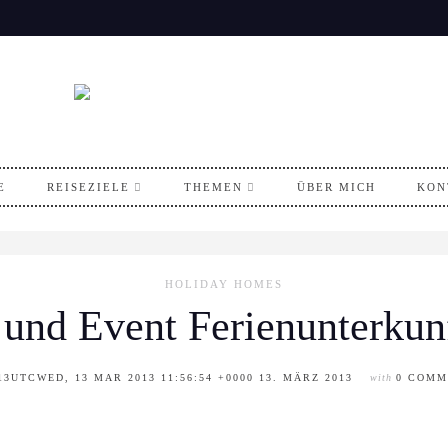
E
REISEZIELE
THEMEN
ÜBER MICH
KON
HOLIDAY HOMES
 und Event Ferienunterkun
3UTCWED, 13 MAR 2013 11:56:54 +0000 13. MÄRZ 2013
with
0 COMM