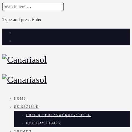
SEARCH
FOR:
Type and press Enter.
Skip
to
content
HOME
REISEZIELE
ORTE & SEHENSWÜRDIGKEITEN
HOLIDAY HOMES
THEMEN