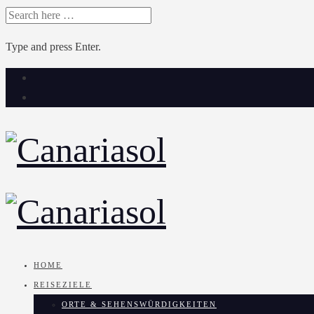
SEARCH
FOR:
Type and press Enter.
Skip
to
content
HOME
REISEZIELE
ORTE & SEHENSWÜRDIGKEITEN