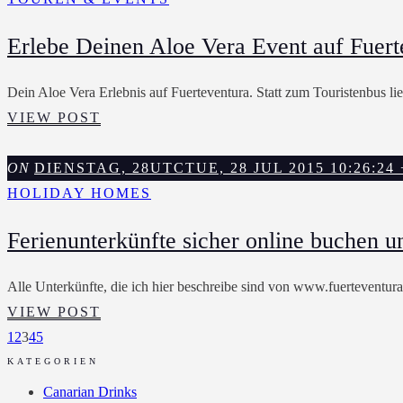
GRÜNE
Erlebe Deinen Aloe Vera Event auf Fuert
GOLD
FUERTEVENTURAS.
Dein Aloe Vera Erlebnis auf Fuerteventura. Statt zum Touristenbus li
ERLEBE
VIEW POST
DEINEN
ALOE
ON
DIENSTAG, 28UTCTUE, 28 JUL 2015 10:26:24 +
VERA
HOLIDAY HOMES
EVENT
Ferienunterkünfte sicher online buchen u
AUF
FUERTEVENTURA!
Alle Unterkünfte, die ich hier beschreibe sind von www.fuerteventur
FERIENUNTERKÜNFTE
VIEW POST
SICHER
1
2
3
4
5
ONLINE
KATEGORIEN
BUCHEN
Canarian Drinks