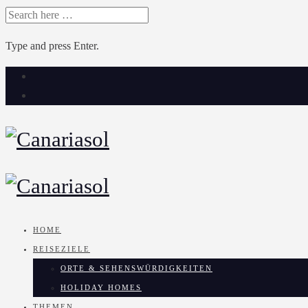
SEARCH
FOR:
Type and press Enter.
Skip
to
content
HOME
REISEZIELE
ORTE & SEHENSWÜRDIGKEITEN
HOLIDAY HOMES
THEMEN