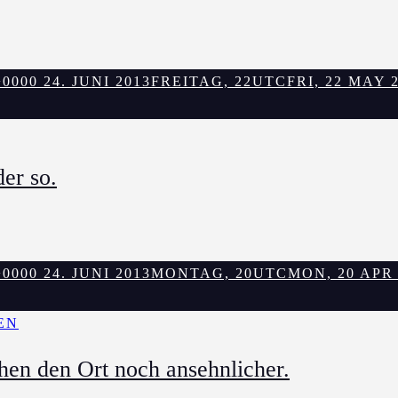
000 24. JUNI 2013
FREITAG, 22UTCFRI, 22 MAY 20
er so.
000 24. JUNI 2013
MONTAG, 20UTCMON, 20 APR 20
EN
en den Ort noch ansehnlicher.