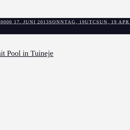
000 17. JUNI 2013
SONNTAG, 19UTCSUN, 19 APR 20
t Pool in Tuineje