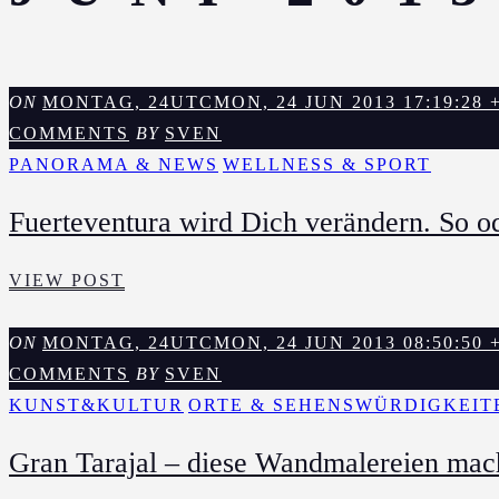
ON
MONTAG, 24UTCMON, 24 JUN 2013 17:19:28 +0
COMMENTS
BY
SVEN
PANORAMA & NEWS
WELLNESS & SPORT
Fuerteventura wird Dich verändern. So od
FUERTEVENTURA
VIEW POST
WIRD
DICH
ON
MONTAG, 24UTCMON, 24 JUN 2013 08:50:50 +0
VERÄNDERN.
COMMENTS
BY
SVEN
SO
KUNST&KULTUR
ORTE & SEHENSWÜRDIGKEIT
ODER
Gran Tarajal – diese Wandmalereien mach
SO.