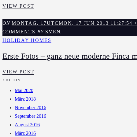
GRAN
VIEW POST
TARAJAL
–
ON
MONTAG, 17UTCMON, 17 JUN 2013 11:27:54 +0
DIESE
COMMENTS
BY
SVEN
WANDMALEREIEN
HOLIDAY HOMES
MACHEN
Erste Fotos – ganz neue moderne Finca mi
DEN
ORT
ERSTE
VIEW POST
NOCH
FOTOS
ARCHIV
ANSEHNLICHER.
–
Mai 2020
GANZ
März 2018
NEUE
November 2016
MODERNE
September 2016
FINCA
August 2016
MIT
März 2016