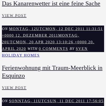
Das Kanarenwetter ist eine feine Sache
RICHTEN?
DAS
VIEW POST
KANARENWETTER
IST
ON
MONTAG, 12UTCMON, 12 DEC 2011 11:31:51
EINE
+0000 12. DEZEMBER 2011
MONTAG,
FEINE
20UTCMON, 20 APR 2020 13:10:26 +0000 20.
SACHE
APRIL 2020
WITH
0 COMMENTS
BY
SVEN
HOLIDAY HOMES
Ferienwohnung mit Traum-Meerblick in
Esquinzo
FERIENWOHNUNG
VIEW POST
MIT
TRAUM-
ON
SONNTAG, 11UTCSUN, 11 DEC 2011 17:56:05