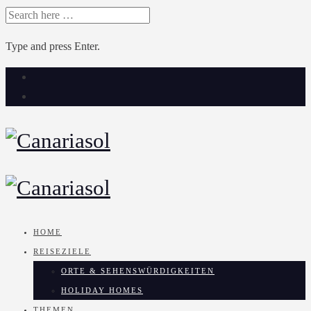
SEARCH
FOR:
Type and press Enter.
Skip
to
content
HOME
REISEZIELE
ORTE & SEHENSWÜRDIGKEITEN
HOLIDAY HOMES
THEMEN