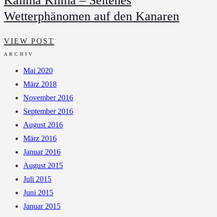
Kalima Klima – Seltenes
Wetterphänomen auf den Kanaren
KALIMA
VIEW POST
KLIMA
ARCHIV
–
Mai 2020
SELTENES
März 2018
WETTERPHÄNOMEN
November 2016
AUF
September 2016
DEN
August 2016
KANAREN
März 2016
Januar 2016
August 2015
Juli 2015
Juni 2015
Januar 2015