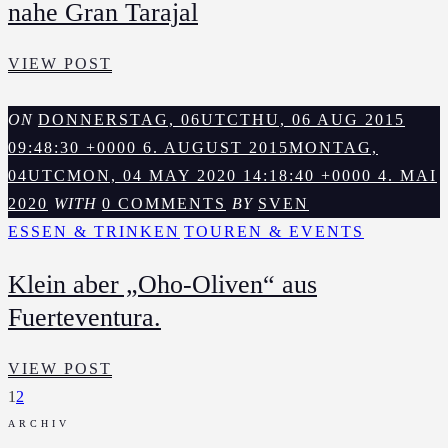
nahe Gran Tarajal
KLEINES
VIEW POST
FISCHERHAUS
DIREKT
ON
DONNERSTAG, 06UTCTHU, 06 AUG 2015
AM
09:48:30 +0000 6. AUGUST 2015
MONTAG,
MEER
04UTCMON, 04 MAY 2020 14:18:40 +0000 4. MAI
NAHE
2020
WITH
0 COMMENTS
BY
SVEN
GRAN
ESSEN & TRINKEN
TOUREN & EVENTS
TARAJAL
Klein aber „Oho-Oliven“ aus
Fuerteventura.
KLEIN
VIEW POST
ABER
1
2
„OHO-
ARCHIV