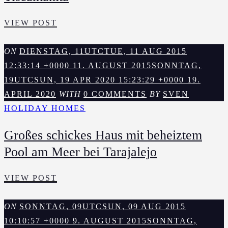
KLEINES
VIEW POST
URGEMÜTLICHES
HAUS
ON
DIENSTAG, 11UTCTUE, 11 AUG 2015
MIT
12:33:14 +0000 11. AUGUST 2015
SONNTAG,
SENSATIONELLEM
19UTCSUN, 19 APR 2020 15:23:29 +0000 19.
FERNBLICK
APRIL 2020
WITH
0 COMMENTS
BY
SVEN
NAHE
HOLIDAY HOMES
TISCAMANITA
Großes schickes Haus mit beheiztem
Pool am Meer bei Tarajalejo
GROSSES S
VIEW POST
CHICKES H
AUS M
ON
SONNTAG, 09UTCSUN, 09 AUG 2015
IT B
10:10:57 +0000 9. AUGUST 2015
SONNTAG,