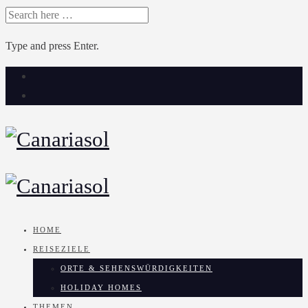
SEARCH
FOR:
Type and press Enter.
Skip
to
content
HOME
REISEZIELE
ORTE & SEHENSWÜRDIGKEITEN
HOLIDAY HOMES
THEMEN