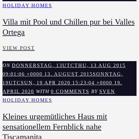
HOLIDAY HOMES
Villa mit Pool und Chillen pur bei Valles
Ortega
VILLA
VIEW POST
MIT
POOL
ON
DONNERSTAG, 13UTCTHU, 13 AUG 2015
UND
09:01:06 +0000 13. AUGUST 2015
SONNTAG,
CHILLEN
19UTCSUN, 19 APR 2020 15:23:04 +0000 19.
PUR
APRIL 2020
WITH
0 COMMENTS
BY
SVEN
BEI
HOLIDAY HOMES
VALLES
Kleines urgemütliches Haus mit
ORTEGA
sensationellem Fernblick nahe
Tiscamanita