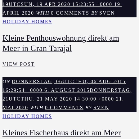
EHEIZTEM P
19UTCSUN, 19 APR 2020 15:23:55 +0000 19.
OOL A
APRIL 2020
WITH
0 COMMENTS
BY
SVEN
M M
HOLIDAY HOMES
EER B
Kleine Penthouswohnung direkt am
EI T
Meer in Gran Tarajal
ARAJALEJO
KLEINE
VIEW POST
PENTHOUSWOHNUNG
DIREKT
ON
DONNERSTAG, 06UTCTHU, 06 AUG 2015
AM
16:29:54 +0000 6. AUGUST 2015
DONNERSTAG,
MEER
21UTCTHU, 21 MAY 2020 14:30:00 +0000 21.
IN
MAI 2020
WITH
0 COMMENTS
BY
SVEN
GRAN
HOLIDAY HOMES
TARAJAL
Kleines Fischerhaus direkt am Meer