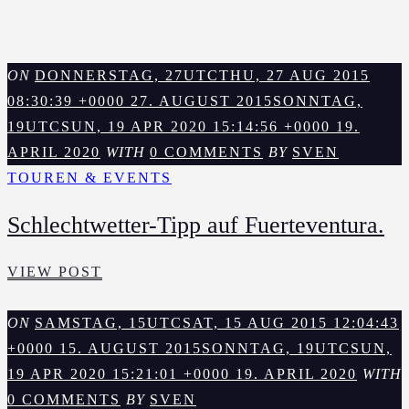
ON
DONNERSTAG, 27UTCTHU, 27 AUG 2015
08:30:39 +0000 27. AUGUST 2015
SONNTAG,
19UTCSUN, 19 APR 2020 15:14:56 +0000 19.
APRIL 2020
WITH
0 COMMENTS
BY
SVEN
TOUREN & EVENTS
Schlechtwetter-Tipp auf Fuerteventura.
SCHLECHTWETTER-
VIEW POST
TIPP
AUF
ON
SAMSTAG, 15UTCSAT, 15 AUG 2015 12:04:43
FUERTEVENTURA.
+0000 15. AUGUST 2015
SONNTAG, 19UTCSUN,
19 APR 2020 15:21:01 +0000 19. APRIL 2020
WITH
0 COMMENTS
BY
SVEN