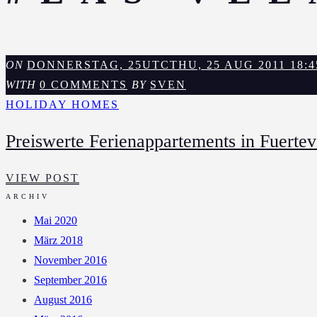
ON
DONNERSTAG, 25UTCTHU, 25 AUG 2011 18:45
WITH
0 COMMENTS
BY
SVEN
HOLIDAY HOMES
Preiswerte Ferienappartements in Fuertev
PREISWERTE
VIEW POST
FERIENAPPARTEMENTS
ARCHIV
IN
Mai 2020
FUERTEVENTURA
März 2018
IN
November 2016
MORRO
September 2016
JABLE
August 2016