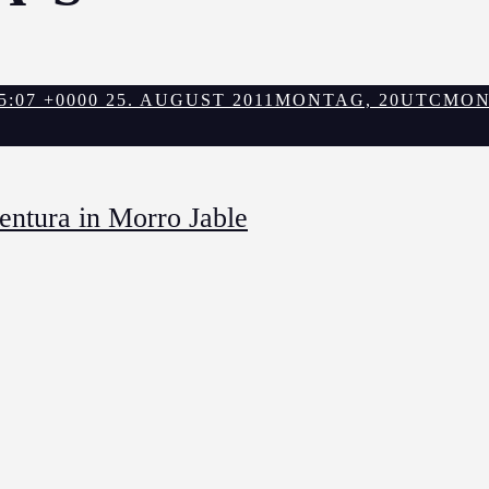
:07 +0000 25. AUGUST 2011
MONTAG, 20UTCMON, 2
entura in Morro Jable