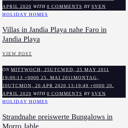
MORRO
APRIL 2020
WITH
0 COMMENTS
BY
SVEN
JABLE
HOLIDAY HOMES
Villas in Jandia Playa nahe Faro in
Jandia Playa
VILLAS
VIEW POST
IN
JANDIA
ON
MITTWOCH, 25UTCWED, 25 MAY 2011
PLAYA
19:00:13 +0000 25. MAI 2011
MONTAG,
NAHE
20UTCMON, 20 APR 2020 13:19:49 +0000 20.
FARO
APRIL 2020
WITH
0 COMMENTS
BY
SVEN
IN
HOLIDAY HOMES
JANDIA
Strandnahe preiswerte Bungalows in
PLAYA
Morro Jable