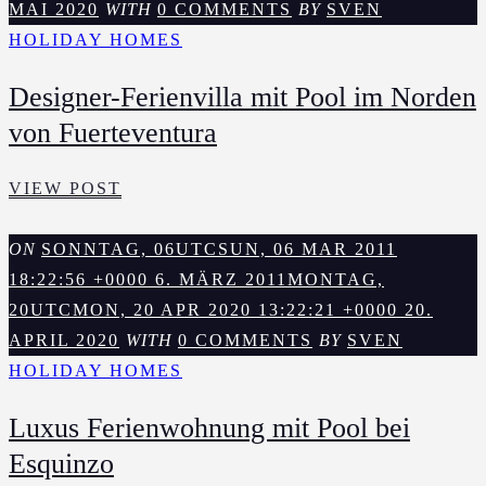
MAI 2020
WITH
0 COMMENTS
BY
SVEN
HOLIDAY HOMES
Designer-Ferienvilla mit Pool im Norden
von Fuerteventura
DESIGNER-
VIEW POST
FERIENVILLA
MIT
ON
SONNTAG, 06UTCSUN, 06 MAR 2011
POOL
18:22:56 +0000 6. MÄRZ 2011
MONTAG,
IM
20UTCMON, 20 APR 2020 13:22:21 +0000 20.
NORDEN
APRIL 2020
WITH
0 COMMENTS
BY
SVEN
VON
HOLIDAY HOMES
FUERTEVENTURA
Luxus Ferienwohnung mit Pool bei
Esquinzo