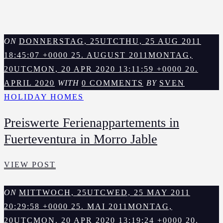
ON
DONNERSTAG, 25UTCTHU, 25 AUG 2011
18:45:07 +0000 25. AUGUST 2011
MONTAG,
20UTCMON, 20 APR 2020 13:11:59 +0000 20.
APRIL 2020
WITH
0 COMMENTS
BY
SVEN
HOLIDAY HOMES
Preiswerte Ferienappartements in
Fuerteventura in Morro Jable
PREISWERTE
VIEW POST
FERIENAPPARTEMENTS
IN
ON
MITTWOCH, 25UTCWED, 25 MAY 2011
FUERTEVENTURA
20:29:58 +0000 25. MAI 2011
MONTAG,
IN
20UTCMON, 20 APR 2020 13:19:24 +0000 20.