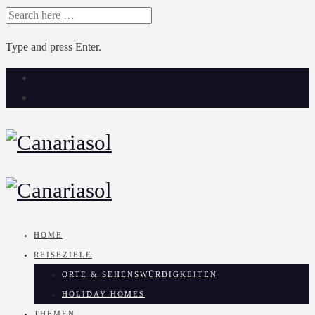
SEARCH
FOR:
Type and press Enter.
Skip
to
content
HOME
REISEZIELE
ORTE & SEHENSWÜRDIGKEITEN
HOLIDAY HOMES
THEMEN