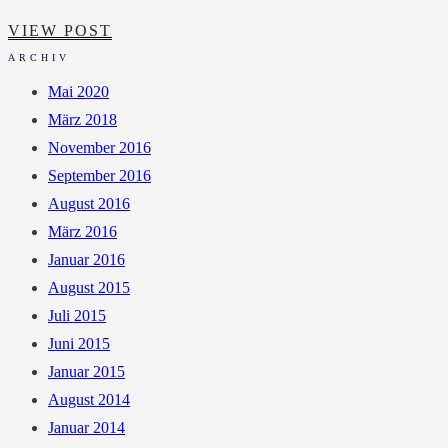
LUXUS
VIEW POST
FERIENWOHNUNG
ARCHIV
MIT
Mai 2020
POOL
März 2018
BEI
November 2016
ESQUINZO
September 2016
August 2016
März 2016
Januar 2016
August 2015
Juli 2015
Juni 2015
Januar 2015
August 2014
Januar 2014