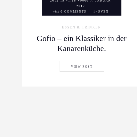
2012 19:41:16 +0000 7. JANUAR
2012
with
0 COMMENTS
by
SVEN
ESSEN & TRINKEN
Gofio – ein Klassiker in der
Kanarenküche.
GOFIO – EIN KLASSIK
VIEW POST